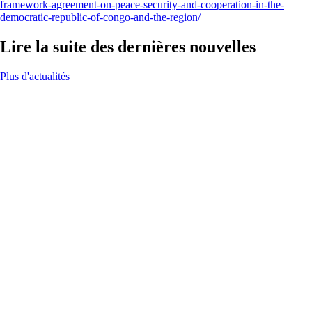
framework-agreement-on-peace-security-and-cooperation-in-the-
democratic-republic-of-congo-and-the-region/
Lire la suite des dernières nouvelles
Plus d'actualités