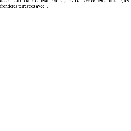
décès, soit un taux de létalité de 31,2 %. Dans ce contexte difficile, les
frontières terrestres avec...