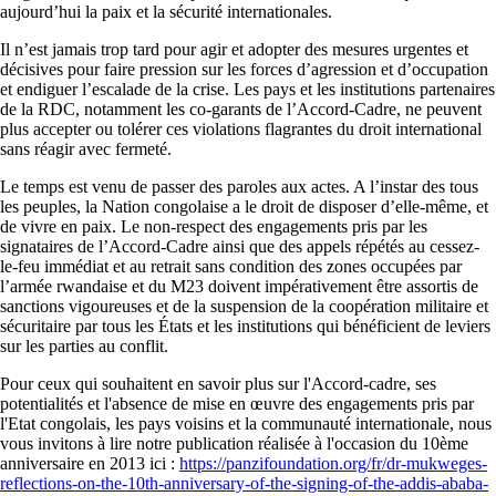
aujourd’hui la paix et la sécurité internationales.
Il n’est jamais trop tard pour agir et adopter des mesures urgentes et
décisives pour faire pression sur les forces d’agression et d’occupation
et endiguer l’escalade de la crise. Les pays et les institutions partenaires
de la RDC, notamment les co-garants de l’Accord-Cadre, ne peuvent
plus accepter ou tolérer ces violations flagrantes du droit international
sans réagir avec fermeté.
Le temps est venu de passer des paroles aux actes. A l’instar des tous
les peuples, la Nation congolaise a le droit de disposer d’elle-même, et
de vivre en paix. Le non-respect des engagements pris par les
signataires de l’Accord-Cadre ainsi que des appels répétés au cessez-
le-feu immédiat et au retrait sans condition des zones occupées par
l’armée rwandaise et du M23 doivent impérativement être assortis de
sanctions vigoureuses et de la suspension de la coopération militaire et
sécuritaire par tous les États et les institutions qui bénéficient de leviers
sur les parties au conflit.
Pour ceux qui souhaitent en savoir plus sur l'Accord-cadre, ses
potentialités et l'absence de mise en œuvre des engagements pris par
l'Etat congolais, les pays voisins et la communauté internationale, nous
vous invitons à lire notre publication réalisée à l'occasion du 10ème
anniversaire en 2013 ici :
https://panzifoundation.org/fr/dr-mukweges-
reflections-on-the-10th-anniversary-of-the-signing-of-the-addis-ababa-