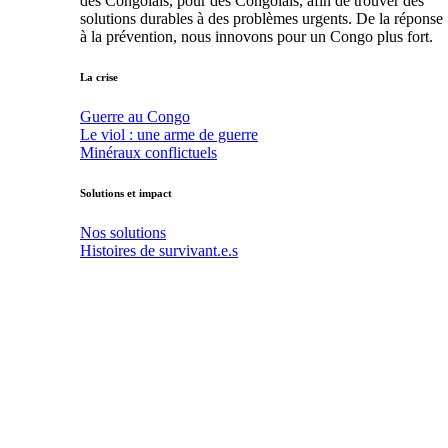
des Congolais, pour des Congolais, afin de trouver des
solutions durables à des problèmes urgents. De la réponse
à la prévention, nous innovons pour un Congo plus fort.
La crise
Guerre au Congo
Le viol : une arme de guerre
Minéraux conflictuels
Solutions et impact
Nos solutions
Histoires de survivant.e.s