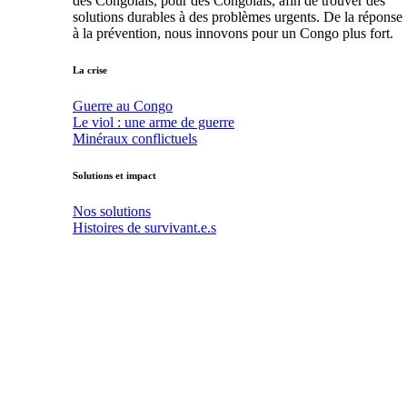
des Congolais, pour des Congolais, afin de trouver des
solutions durables à des problèmes urgents. De la réponse
à la prévention, nous innovons pour un Congo plus fort.
La crise
Guerre au Congo
Le viol : une arme de guerre
Minéraux conflictuels
Solutions et impact
Nos solutions
Histoires de survivant.e.s