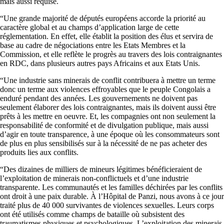
mais aussi requise.
“Une grande majorité de députés européens accorde la priorité au
caractère global et au champs d’application large de cette
réglementation. En effet, elle établit la position des élus et servira de
base au cadre de négociations entre les Etats Membres et la
Commission, et elle reflète le progrès au travers des lois contraignantes
en RDC, dans plusieurs autres pays Africains et aux Etats Unis.
“Une industrie sans minerais de conflit contribuera à mettre un terme
donc un terme aux violences effroyables que le peuple Congolais a
enduré pendant des années. Les gouvernements ne doivent pas
seulement élaborer des lois contraignantes, mais ils doivent aussi être
prêts à les mettre en oeuvre. Et, les compagnies ont non seulement la
responsabilité de conformité et de divulgation publique, mais aussi
d’agir en toute transparence, à une époque où les consommateurs sont
de plus en plus sensibilisés sur à la nécessité de ne pas acheter des
produits lies aux conflits.
“Des dizaines de milliers de mineurs légitimes bénéficieraient de
l’exploitation de minerais non-conflictuels et d’une industrie
transparente. Les communautés et les familles déchirées par les conflits
ont droit à une paix durable. À l’Hôpital de Panzi, nous avons à ce jour
traité plus de 40 000 survivantes de violences sexuelles. Leurs corps
ont été utilisés comme champs de bataille où subsistent des
traumatismes physiques et psychologiques. L’exploitation des minerais