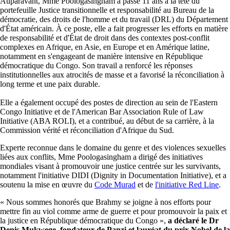
Auparavant, Mme Poologasingham a passé 11 ans à la tête du
portefeuille Justice transitionnelle et responsabilité au Bureau de la
démocratie, des droits de l'homme et du travail (DRL) du Département
d'État américain. À ce poste, elle a fait progresser les efforts en matière
de responsabilité et d'État de droit dans des contextes post-conflit
complexes en Afrique, en Asie, en Europe et en Amérique latine,
notamment en s'engageant de manière intensive en République
démocratique du Congo. Son travail a renforcé les réponses
institutionnelles aux atrocités de masse et a favorisé la réconciliation à
long terme et une paix durable.
Elle a également occupé des postes de direction au sein de l'Eastern
Congo Initiative et de l'American Bar Association Rule of Law
Initiative (ABA ROLI), et a contribué, au début de sa carrière, à la
Commission vérité et réconciliation d'Afrique du Sud.
Experte reconnue dans le domaine du genre et des violences sexuelles
liées aux conflits, Mme Poologasingham a dirigé des initiatives
mondiales visant à promouvoir une justice centrée sur les survivants,
notamment l'initiative DIDI (Dignity in Documentation Initiative), et a
soutenu la mise en œuvre du
Code Murad
et de
l'initiative Red Line
.
« Nous sommes honorés que Brahmy se joigne à nos efforts pour
mettre fin au viol comme arme de guerre et pour promouvoir la paix et
la justice en République démocratique du Congo »,
a déclaré le Dr
Denis Mukwege, fondateur de Panzi et lauréat du prix Nobel de la