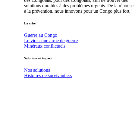
des Congolais, pour des Congolais, afin de trouver des
solutions durables à des problèmes urgents. De la réponse
à la prévention, nous innovons pour un Congo plus fort.
La crise
Guerre au Congo
Le viol : une arme de guerre
Minéraux conflictuels
Solutions et impact
Nos solutions
Histoires de survivant.e.s