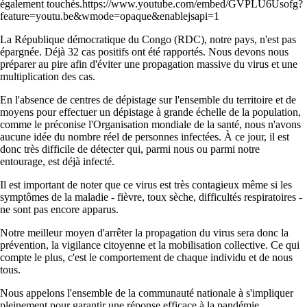
également touchés.https://www.youtube.com/embed/GVPLU6Usofg?
feature=youtu.be&wmode=opaque&enablejsapi=1
La République démocratique du Congo (RDC), notre pays, n'est pas
épargnée. Déjà 32 cas positifs ont été rapportés. Nous devons nous
préparer au pire afin d'éviter une propagation massive du virus et une
multiplication des cas.
En l'absence de centres de dépistage sur l'ensemble du territoire et de
moyens pour effectuer un dépistage à grande échelle de la population,
comme le préconise l'Organisation mondiale de la santé, nous n'avons
aucune idée du nombre réel de personnes infectées. À ce jour, il est
donc très difficile de détecter qui, parmi nous ou parmi notre
entourage, est déjà infecté.
Il est important de noter que ce virus est très contagieux même si les
symptômes de la maladie - fièvre, toux sèche, difficultés respiratoires -
ne sont pas encore apparus.
Notre meilleur moyen d'arrêter la propagation du virus sera donc la
prévention, la vigilance citoyenne et la mobilisation collective. Ce qui
compte le plus, c'est le comportement de chaque individu et de nous
tous.
Nous appelons l'ensemble de la communauté nationale à s'impliquer
pleinement pour garantir une réponse efficace à la pandémie.