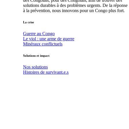
des Congolais, pour des Congolais, afin de trouver des
solutions durables à des problèmes urgents. De la réponse
à la prévention, nous innovons pour un Congo plus fort.
La crise
Guerre au Congo
Le viol : une arme de guerre
Minéraux conflictuels
Solutions et impact
Nos solutions
Histoires de survivant.e.s