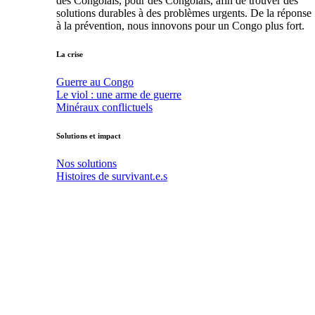
des Congolais, pour des Congolais, afin de trouver des
solutions durables à des problèmes urgents. De la réponse
à la prévention, nous innovons pour un Congo plus fort.
La crise
Guerre au Congo
Le viol : une arme de guerre
Minéraux conflictuels
Solutions et impact
Nos solutions
Histoires de survivant.e.s