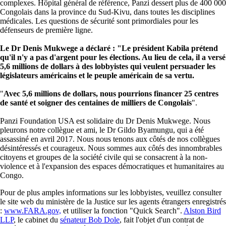
complexes. Hôpital général de référence, Panzi dessert plus de 400 000
Congolais dans la province du Sud-Kivu, dans toutes les disciplines
médicales. Les questions de sécurité sont primordiales pour les
défenseurs de première ligne.
Le Dr Denis Mukwege a déclaré : "Le président Kabila prétend
qu'il n'y a pas d'argent pour les élections. Au lieu de cela, il a versé
5,6 millions de dollars à des lobbyistes qui veulent persuader les
législateurs américains et le peuple américain de sa vertu.
"
Avec 5,6 millions de dollars, nous pourrions financer 25 centres
de santé et soigner des centaines de milliers de Congolais
".
Panzi Foundation USA est solidaire du Dr Denis Mukwege. Nous
pleurons notre collègue et ami, le Dr Gildo Byamungu, qui a été
assassiné en avril 2017. Nous nous tenons aux côtés de nos collègues
désintéressés et courageux. Nous sommes aux côtés des innombrables
citoyens et groupes de la société civile qui se consacrent à la non-
violence et à l'expansion des espaces démocratiques et humanitaires au
Congo.
Pour de plus amples informations sur les lobbyistes, veuillez consulter
le site web du ministère de la Justice sur les agents étrangers enregistrés
:
www.FARA.gov,
et utiliser la fonction "Quick Search".
Alston Bird
LLP
, le cabinet du
sénateur Bob Dole
, fait l'objet d'un contrat de