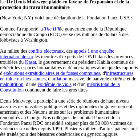
Le Dr Denis Mukwege plaide en faveur de l'expansion et de la
protection du travail humanitaire
(New York, NY) Voici une déclaration de la Fondation Panzi USA :
Comme l'a rapporté la
The Hill
le gouvernement de la République
démocratique du Congo (RDC) verse des millions de dollars à des
lobbyistes à Washington.
Au milieu des
conflits électoraux
, des
appels à une enquête
internationale sur
les meurtres d'experts de l'ONU dans les provinces
troublées du
Kasaï
, le gouvernement du président Kabila continue de
rétrécir les espaces humanitaires et démocratiques alors que les rapports
d'
exécutions extrajudiciaires et de fosses communes
, d'
infrastructures
en ruine ou inexistantes
, d'
inflation
massive, de pauvreté extrême et de
malnutrition
, d'une
épidémie de viols
et d'un
mépris total de la
Constitution
continuent de faire les gros titres.
Denis Mukwege a participé à une série de réunions de haut niveau
avec des responsables politiques et des diplomates du gouvernement
américain et des Nations unies sur les problèmes humanitaires
rencontrés au Congo. Nos collègues de l'hôpital Panzi et de la
Fondation Panzi RDC ont aidé à soigner plus de 50 000 victimes de
violences sexuelles depuis 1999. Plusieurs milliers d'autres patients ont
été traités pour des blessures obstétricales ou gynécologiques