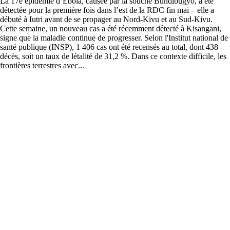
La 17e épidémie d’Ebola, causée par la souche Bundibugyo, a été
détectée pour la première fois dans l’est de la RDC fin mai – elle a
débuté à Iutri avant de se propager au Nord-Kivu et au Sud-Kivu.
Cette semaine, un nouveau cas a été récemment détecté à Kisangani,
signe que la maladie continue de progresser. Selon l'Institut national de
santé publique (INSP), 1 406 cas ont été recensés au total, dont 438
décès, soit un taux de létalité de 31,2 %. Dans ce contexte difficile, les
frontières terrestres avec...