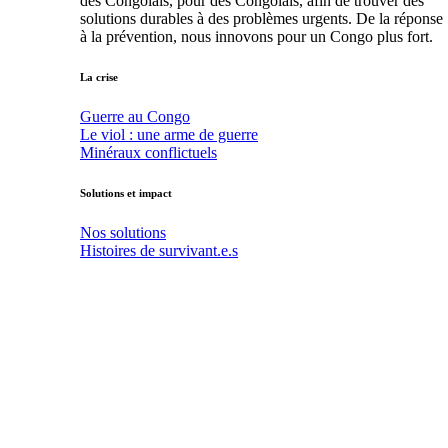
des Congolais, pour des Congolais, afin de trouver des
solutions durables à des problèmes urgents. De la réponse
à la prévention, nous innovons pour un Congo plus fort.
La crise
Guerre au Congo
Le viol : une arme de guerre
Minéraux conflictuels
Solutions et impact
Nos solutions
Histoires de survivant.e.s